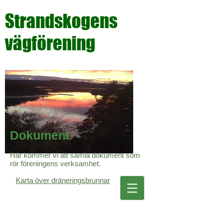
Strandskogens
vägförening
Dokument
Här kommer vi att samla dokument som
rör föreningens verksamhet.
Karta över dräneringsbrunnar